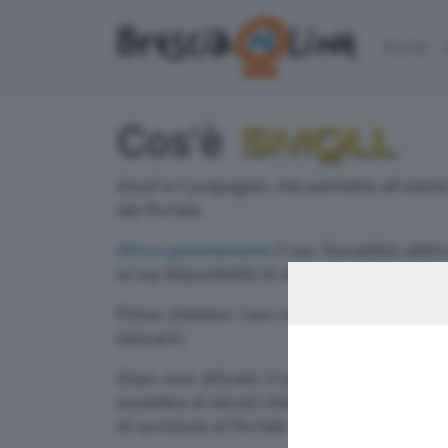
Home
Cos'è
Smoll è il prepagato che permette all'utente i
dal Portale.
Attiva gratuitamente
il tuo "borsellino elett
la tua disponibilità di smoll per usufruire dei
Potrai ottenere i tuoi codici per la ricaric
bancario.
Dopo aver attivato il tuo "borsellino elettron
accedere ai servizi che desideri semplicem
di iscrizione al Portale.