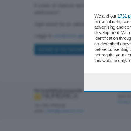
Il costo di ciascun servizio richiesto verrà s
elettronico".
We and our
1731 p
personal data, such
Ogni smoll ha un valore di euro 0,10 (10 cen
advertising and co
development. With
Leggi le
condizioni generali del servizio
.
identification thro
as described above
Accedi al tuo borsellino
before consenting 
not require your co
this website only. 
this site and clicki
Per la pubblicità sul portale
NUMER
esercen
Privacy
Tel. 030 3740228
email:
clienti@numerica.com