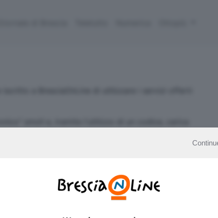
Giornale di Brescia
Teletutto
Numerica
Ottopiù
scritto a BresciaOnLine di utilizzare i servizi offerti
ronico" smoll e, tramite l'utilizzo di un codice, carica
 servizi.
Continu
a pagando con Carta di credito o con Bonifico
ico" e caricata la tua disponibilità di smoll, potrai
ente inserendo il tuo nome utente e la tua password