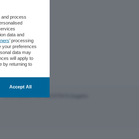
s and process
personalised
services
ion data and
tners
’ processing
e your preferences
ersonal data may
ces will apply to
 by returning to
Accept All
22 - 25121 Brescia P.IVA: 00272770173 Soggetto