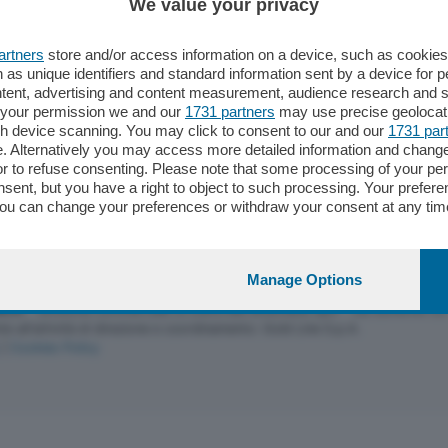
We value your privacy
calato dalla disponibilità del tuo "borsellino
artners
store and/or access information on a device, such as cookie
 as unique identifiers and standard information sent by a device for 
tesimi).
ntent, advertising and content measurement, audience research and 
 your permission we and our
1731 partners
may use precise geolocat
ugh device scanning. You may click to consent to our and our
1731 par
. Alternatively you may access more detailed information and chang
or to refuse consenting. Please note that some processing of your p
nsent, but you have a right to object to such processing. Your preferen
You can change your preferences or withdraw your consent at any time
ng the
privacy policy
button at the bottom of the webpage.
Manage Options
ICA
- divisione commerciale di Editoriale Bresciana SpA - via Solferino 
te all'attività di direzione e coordinamento: Gold Line S.p.A.
|
Cookies Policy